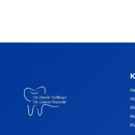
K
Ha
Hi
Kl
Ma
KV