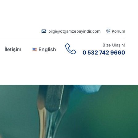
bilgi@dtgamzebayindir.com
Konum
Bize Ulaşın!
İletişim
English
0 532 742 9660