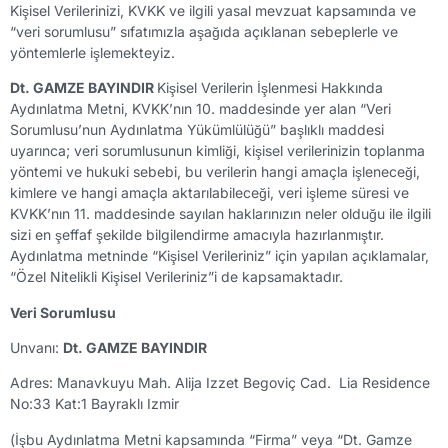
Kişisel Verilerinizi, KVKK ve ilgili yasal mevzuat kapsamında ve
“veri sorumlusu” sıfatımızla aşağıda açıklanan sebeplerle ve
yöntemlerle işlemekteyiz.
Dt. GAMZE BAYINDIR
Kişisel Verilerin İşlenmesi Hakkında
Aydınlatma Metni, KVKK’nın 10. maddesinde yer alan “Veri
Sorumlusu’nun Aydınlatma Yükümlülüğü” başlıklı maddesi
uyarınca; veri sorumlusunun kimliği, kişisel verilerinizin toplanma
yöntemi ve hukuki sebebi, bu verilerin hangi amaçla işleneceği,
kimlere ve hangi amaçla aktarılabileceği, veri işleme süresi ve
KVKK’nın 11. maddesinde sayılan haklarınızın neler olduğu ile ilgili
sizi en şeffaf şekilde bilgilendirme amacıyla hazırlanmıştır.
Aydınlatma metninde “Kişisel Verileriniz” için yapılan açıklamalar,
“Özel Nitelikli Kişisel Verileriniz”i de kapsamaktadır.
Veri Sorumlusu
Unvanı:
Dt. GAMZE BAYINDIR
Adres: Manavkuyu Mah. Alija Izzet Begoviç Cad. Lia Residence
No:33 Kat:1 Bayraklı Izmir
(İşbu Aydınlatma Metni kapsamında “Firma” veya “Dt. Gamze