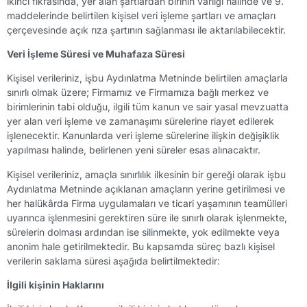
ikinci fıkrasında, yer alan şartlardan birinin varlığı halinde ve 9.
maddelerinde belirtilen kişisel veri işleme şartları ve amaçları
çerçevesinde açık rıza şartının sağlanması ile aktarılabilecektir.
Veri İşleme Süresi ve Muhafaza Süresi
Kişisel verileriniz, işbu Aydınlatma Metninde belirtilen amaçlarla
sınırlı olmak üzere; Firmamız ve Firmamıza bağlı merkez ve
birimlerinin tabi olduğu, ilgili tüm kanun ve sair yasal mevzuatta
yer alan veri işleme ve zamanaşımı sürelerine riayet edilerek
işlenecektir. Kanunlarda veri işleme sürelerine ilişkin değişiklik
yapılması halinde, belirlenen yeni süreler esas alınacaktır.
Kişisel verileriniz, amaçla sınırlılık ilkesinin bir gereği olarak işbu
Aydınlatma Metninde açıklanan amaçların yerine getirilmesi ve
her halükârda Firma uygulamaları ve ticari yaşamının teamülleri
uyarınca işlenmesini gerektiren süre ile sınırlı olarak işlenmekte,
sürelerin dolması ardından ise silinmekte, yok edilmekte veya
anonim hale getirilmektedir. Bu kapsamda süreç bazlı kişisel
verilerin saklama süresi aşağıda belirtilmektedir:
İlgili kişinin Haklarını