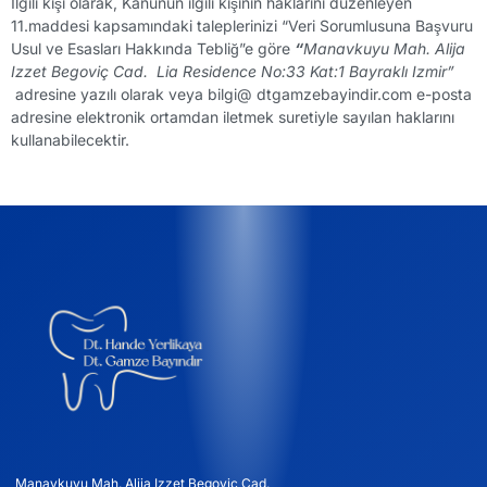
İlgili kişi olarak, Kanunun ilgili kişinin haklarını düzenleyen
11.maddesi kapsamındaki taleplerinizi “Veri Sorumlusuna Başvuru
Usul ve Esasları Hakkında Tebliğ”e göre
“
Manavkuyu Mah. Alija
Izzet Begoviç Cad. Lia Residence No:33 Kat:1 Bayraklı Izmir”
adresine yazılı olarak veya bilgi@ dtgamzebayindir.com e-posta
adresine elektronik ortamdan iletmek suretiyle sayılan haklarını
kullanabilecektir.
Manavkuyu Mah. Alija Izzet Begoviç Cad.